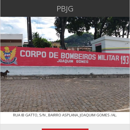
PBJG
RUA IB GATTO, S/N , BAIRRO ASPLANA, JOAQUIM GOMES /AL.