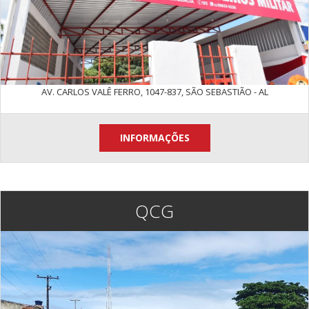
AV. CARLOS VALÊ FERRO, 1047-837, SÃO SEBASTIÃO - AL
INFORMAÇÕES
QCG