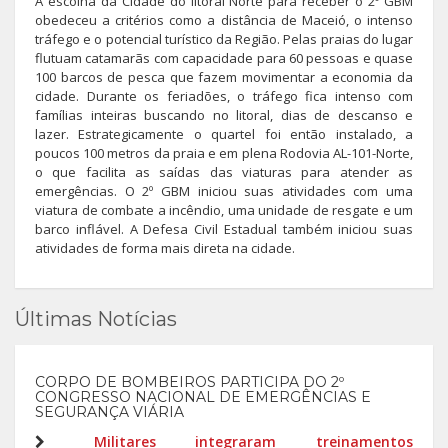
A escolha da Cidade do litoral Norte para receber o 2º GBM
obedeceu a critérios como a distância de Maceió, o intenso
tráfego e o potencial turístico da Região. Pelas praias do lugar
flutuam catamarãs com capacidade para 60 pessoas e quase
100 barcos de pesca que fazem movimentar a economia da
cidade. Durante os feriadões, o tráfego fica intenso com
famílias inteiras buscando no litoral, dias de descanso e
lazer. Estrategicamente o quartel foi então instalado, a
poucos 100 metros da praia e em plena Rodovia AL-101-Norte,
o que facilita as saídas das viaturas para atender as
emergências. O 2º GBM iniciou suas atividades com uma
viatura de combate a incêndio, uma unidade de resgate e um
barco inflável. A Defesa Civil Estadual também iniciou suas
atividades de forma mais direta na cidade.
Últimas Notícias
CORPO DE BOMBEIROS PARTICIPA DO 2º
CONGRESSO NACIONAL DE EMERGÊNCIAS E
SEGURANÇA VIÁRIA
Militares integraram treinamentos