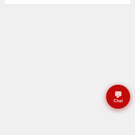
💬
Chat