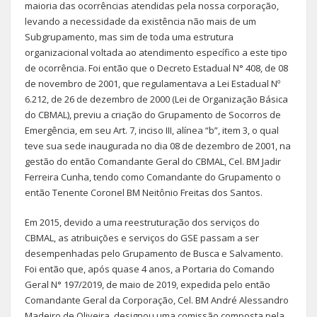
maioria das ocorrências atendidas pela nossa corporação,
levando a necessidade da existência não mais de um
Subgrupamento, mas sim de toda uma estrutura
organizacional voltada ao atendimento específico a este tipo
de ocorrência. Foi então que o Decreto Estadual N° 408, de 08
de novembro de 2001, que regulamentava a Lei Estadual Nº
6.212, de 26 de dezembro de 2000 (Lei de Organização Básica
do CBMAL), previu a criação do Grupamento de Socorros de
Emergência, em seu Art. 7, inciso III, alínea “b”, item 3, o qual
teve sua sede inaugurada no dia 08 de dezembro de 2001, na
gestão do então Comandante Geral do CBMAL, Cel. BM Jadir
Ferreira Cunha, tendo como Comandante do Grupamento o
então Tenente Coronel BM Neitônio Freitas dos Santos.
Em 2015, devido a uma reestruturação dos serviços do
CBMAL, as atribuições e serviços do GSE passam a ser
desempenhadas pelo Grupamento de Busca e Salvamento.
Foi então que, após quase 4 anos, a Portaria do Comando
Geral N° 197/2019, de maio de 2019, expedida pelo então
Comandante Geral da Corporação, Cel. BM André Alessandro
Madeiro de Oliveira, designou uma comissão composta pela