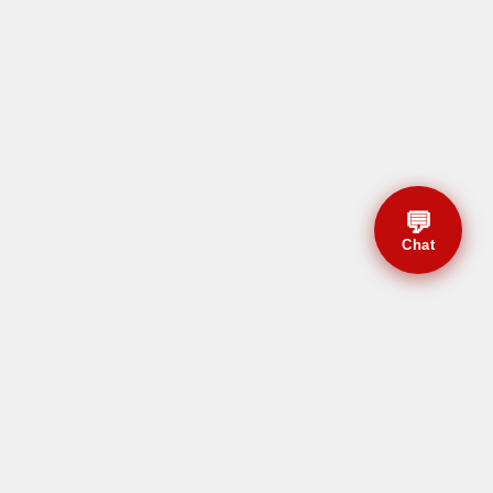
💬
Chat