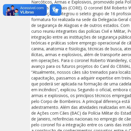
Narcóticos, Armas e Explosivos, promovido pela Polí
Recursos Especiais (CORE). O coronel BM Roberto 
capacitação e integrou o seleto grupo de 16 profiss
formatura foi realizada na sede da Delegacia-Geral d
de segurança de Alagoas e de outros estados. Com d
curso reuniu integrantes das polícias Civil e Militar
integração entre as instituições de segurança públi
teóricas e práticas sobre emprego operacional de cã
canina, anatomia e fisiologia, técnicas de busca, a
ilícitas, armas e explosivos, além de transporte aero
em operações. Para o coronel Roberto Wanderley, 
avanço para os futuros projetos do Canil do CBMAL,
“Atualmente, nossos cães são treinados para local
capacitação, passamos a adquirir expertise em tre
que poderá ser aplicada na formação de uma cadela d
em incêndios”, explicou. Segundo o oficial, embora 
armas e explosivos, os princípios técnicos emprega
pelo Corpo de Bombeiros. A principal diferença est
adestramento. Além das atividades realizadas em Ala
de Ações com Cães (BAC) da Polícia Militar do Estado
de Janeiro, referências nacionais no emprego de cã
pelo coronel foi a integração entre os canis das inst
a construção de conhecimentos conjuntos entre o Corp