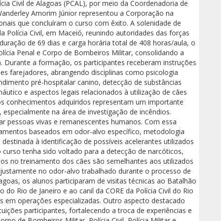
cia Civil de Alagoas (PCAL), por meio da Coordenadoria de
Wanderley Amorim Júnior representou a Corporação na
ionais que concluíram o curso com êxito. A solenidade de
a Polícia Civil, em Maceió, reunindo autoridades das forças
uração de 69 dias e carga horária total de 408 horas/aula, o
, Polícia Penal e Corpo de Bombeiros Militar, consolidando a
ca. Durante a formação, os participantes receberam instruções
es farejadores, abrangendo disciplinas como psicologia
tendimento pré-hospitalar canino, detecção de substâncias
náutico e aspectos legais relacionados à utilização de cães
os conhecimentos adquiridos representam um importante
 especialmente na área de investigação de incêndios.
izar pessoas vivas e remanescentes humanos. Com essa
inamentos baseados em odor-alvo específico, metodologia
estinada à identificação de possíveis acelerantes utilizados
o curso tenha sido voltado para a detecção de narcóticos,
dos no treinamento dos cães são semelhantes aos utilizados
á justamente no odor-alvo trabalhado durante o processo de
goas, os alunos participaram de visitas técnicas ao Batalhão
 do Rio de Janeiro e ao canil da CORE da Polícia Civil do Rio
es em operações especializadas. Outro aspecto destacado
ituições participantes, fortalecendo a troca de experiências e
o de Bombeiros Militar, Polícia Civil, Polícia Militar e