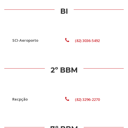
BI
SCI-Aeroporto
(82) 3036-5492
2º BBM
Recpção
(82) 3296-2270