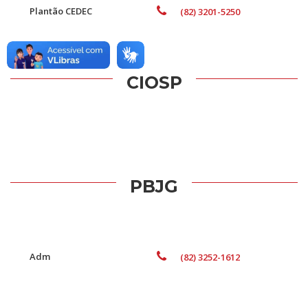
Plantão CEDEC
(82) 3201-5250
CIOSP
PBJG
Adm
(82) 3252-1612