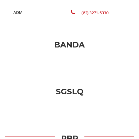
ADM
(82) 3271-5330
BANDA
SGSLQ
PBP