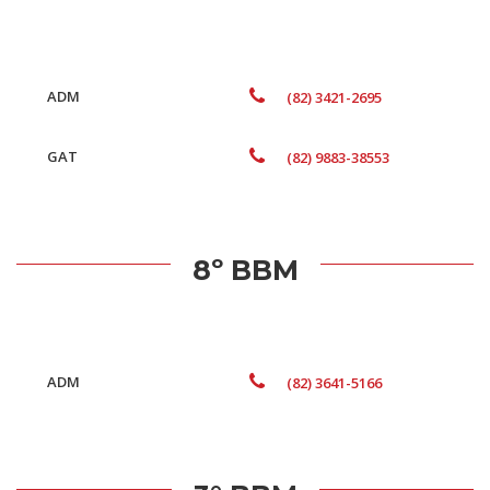
ADM
(82) 3421-2695
GAT
(82) 9883-38553
8º BBM
ADM
(82) 3641-5166